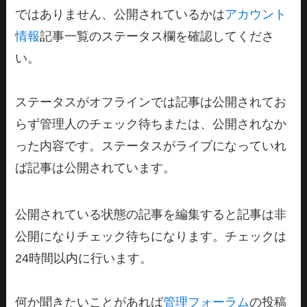
ではありません、公開されているかは
アカウント
情報
記事一覧のステータス欄を確認してくださ
い。
ステータスがオフラインでは記事は公開されてお
らず管理人のチェック待ちまたは、公開されなか
った内容です。ステータスがライブになっていれ
ば記事は公開されています。
公開されている状態の記事を編集すると記事は非
公開になりチェック待ちになります。チェックは
24時間以内に行います。
何か聞きたいことがあれば
管理フォーラム
の投稿